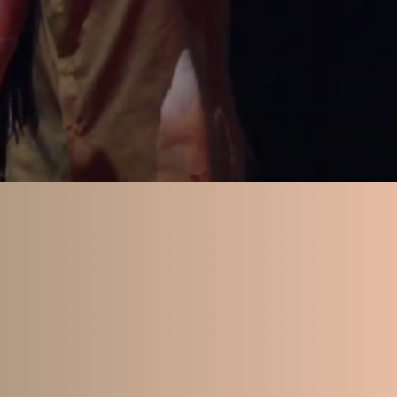
aribeñidad, Agua,
s de la cultura
enguaje artístico
a duración.”
cial