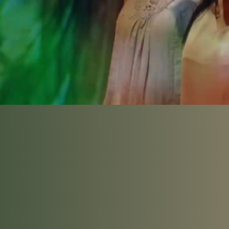
“Siguien
Sol y
popular
pro