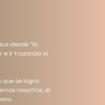
ace desde “la
e ir trazando el
n que se logra
emos nosotros, el
reno.