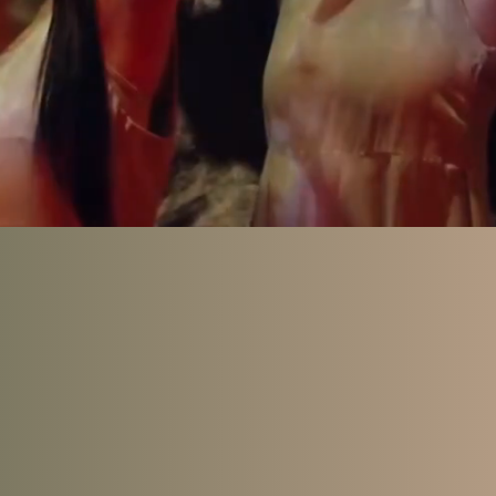
do el llamado sonoro y espiritual de nuestra afroc
 Sereno ha buscado profundizar en los fundamento
 puertorriqueña como zapata para desarrollar un l
pio que nos conecta a memorias culturales de larg
—Mareia Quintero Rivera,
Doctora en Historia So