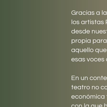
Gracias a l
los artista
desde nuest
propia para
aquello que
esas voces 
En un conte
teatro no c
económica 
con la que 