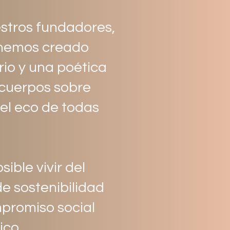
estros fundadores,
, hemos creado
io y una poética
 cuerpos sobre
el eco de todas
ble vivir del
e sostenibilidad
promiso social
ico