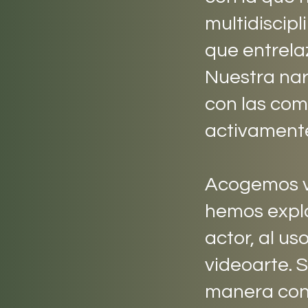
multidiscipl
que entrela
Nuestra narr
con las com
activament
Acogemos va
hemos explo
actor, al u
videoarte. 
manera cons