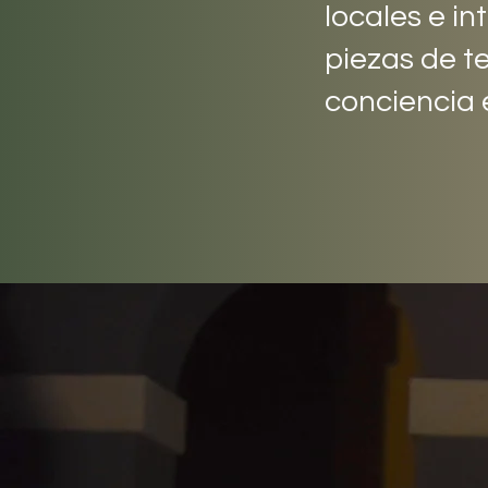
locales e i
piezas de t
conciencia e