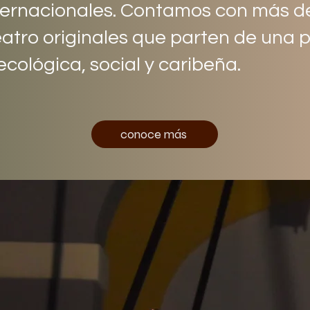
nternacionales. Contamos con más d
eatro originales que parten de una 
cológica, social y caribeña.
conoce más