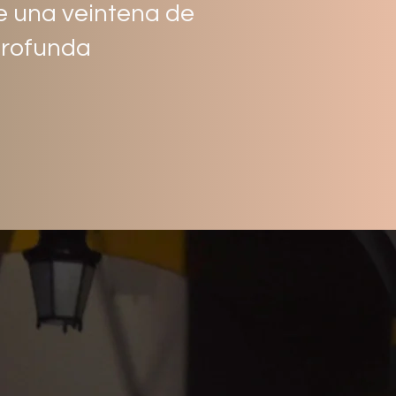
e una veintena de
profunda