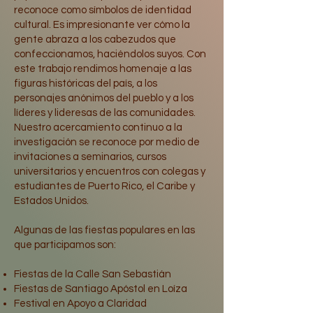
reconoce como símbolos de identidad
cultural. Es impresionante ver cómo la
gente abraza a los cabezudos que
confeccionamos, haciéndolos suyos. Con
este trabajo rendimos homenaje a las
figuras históricas del país, a los
personajes anónimos del pueblo y a los
líderes y lideresas de las comunidades.
Nuestro acercamiento continuo a la
investigación se reconoce por medio de
invitaciones a seminarios, cursos
universitarios y encuentros con colegas y
estudiantes de Puerto Rico, el Caribe y
Estados Unidos.
Algunas de las fiestas populares en las
que participamos son:
Fiestas de la Calle San Sebastián
Fiestas de Santiago Apóstol en Loíza
Festival en Apoyo a Claridad