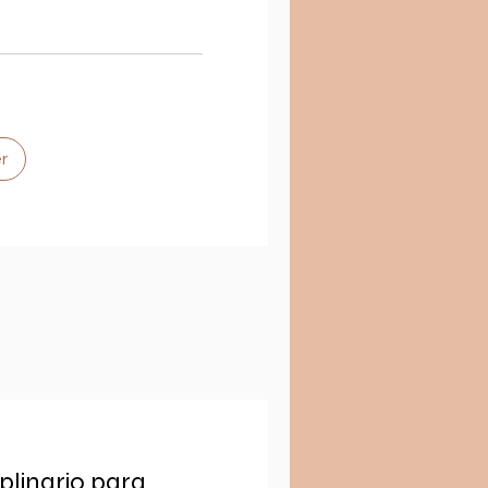
r
iplinario para