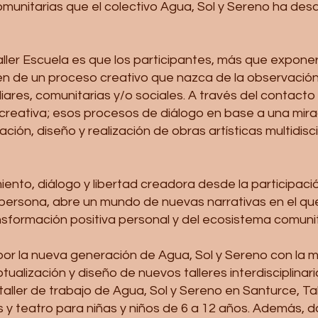
omunitarias que el colectivo Agua, Sol y Sereno ha des
Taller Escuela es que los participantes, más que expone
ipen de un proceso creativo que nazca de la observación
ares, comunitarias y/o sociales. A través del contacto co
ra creativa; esos procesos de diálogo en base a una mira
ación, diseño y realización de obras artísticas multidisc
to, diálogo y libertad creadora desde la participació
a persona, abre un mundo de nuevas narrativas en el q
formación positiva personal y del ecosistema comunit
o por la nueva generación de Agua, Sol y Sereno con la
alización y diseño de nuevos talleres interdisciplinari
 taller de trabajo de Agua, Sol y Sereno en Santurce, T
 y teatro para niñas y niños de 6 a 12 años. Además, da