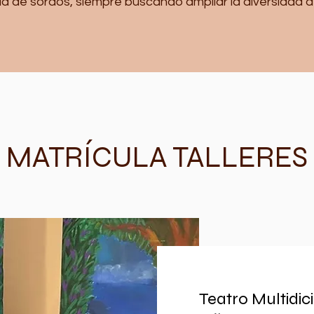
d de sordos, siempre buscando ampliar la diversidad 
MATRÍCULA TALLERES
Teatro Multidic