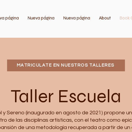
va página
Nueva página
Nueva página
About
Book 
MATRICÚLATE EN NUESTROS TALLERES
Taller Escuela
ol y Sereno (inaugurado en agosto de 2021) propone un 
ro de las disciplinas artísticas, con el teatro como epi
pansión de una metodología recuperada a partir de un