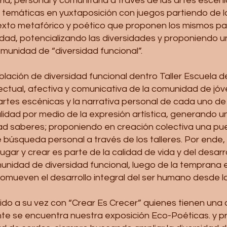
aria, personal y comunitaria a través de las artes escén
temáticas en yuxtaposición con juegos partiendo de la i
xto metafórico y poético que proponen los mismos part
dad, potencializando las diversidades y proponiendo u
omunidad de “diversidad funcional”.
población de diversidad funcional dentro Taller Escuela 
ectual, afectiva y comunicativa de la comunidad de jó
 artes escénicas y la narrativa personal de cada uno de
alidad por medio de la expresión artística, generando 
dad saberes; proponiendo en creación colectiva una p
búsqueda personal a través de los talleres. Por ende, 
ugar y crear es parte de la calidad de vida y del desarr
nidad de diversidad funcional, luego de la temprana
romueven el desarrollo integral del ser humano desde l
tido a su vez con “Crear Es Crecer” quienes tienen una 
te se encuentra nuestra exposición Eco-Poéticas. y 