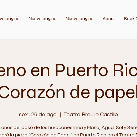
va página
Nueva página
Nueva página
About
Book 
eno en Puerto Ri
"Corazón de papel
sex., 26 de ago.
  |  
Teatro Braulio Castillo
5 años del paso de los huracanes Irma y María, Agua, Sol y Ser
ará la pieza “Corazón de Papel” en Puerto Rico en el Teatro 