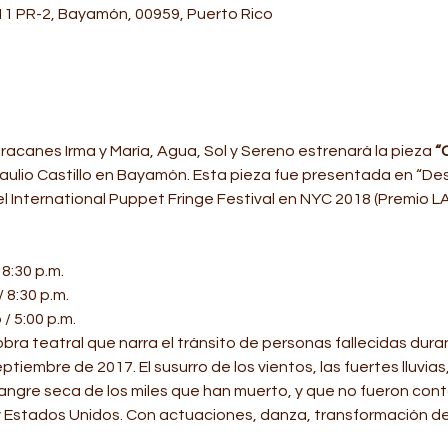
m11 PR-2, Bayamón, 00959, Puerto Rico
racanes Irma y María, Agua, Sol y Sereno estrenará la pieza
 “
raulio Castillo en Bayamón. Esta pieza fue presentada en “Des
 el International Puppet Fringe Festival en NYC 2018 (Premio 
8:30 p.m.
 8:30 p.m.
/ 5:00 p.m.
obra teatral que narra el tránsito de personas fallecidas dura
tiembre de 2017. El susurro de los vientos, las fuertes lluvias,
angre seca de los miles que han muerto, y que no fueron conta
 Estados Unidos. Con actuaciones, danza, transformación de 