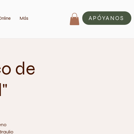
APÓYANOS
Online
Más
co de
"
eno
Braulio