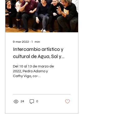
9 mar 2022
∙
1
min
Intercambio artístico y
cultural de Agua, Sol y
Sereno en Boston
Del 10 al 13 de marzo de
2022, Pedro Adorno y
Cathy Vigo, co-
fundadores de ASYS,
participarán de un
intercambio teatral y
cultural con la...
24
0