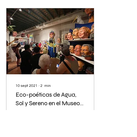
10 sept 2021
∙
2
min
Eco-poéticas de Agua,
Sol y Sereno en el Museo
de Las Américas
El Museo de Las Américas
presenta la nueva
exposición Ecopoéticas
de Agua, Sol y Sereno.