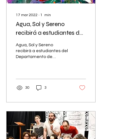
17 mar 2022
∙
1
min
Agua, Sol y Sereno
recibirá a estudiantes de
Pratt Institute
Agua, Sol y Sereno
recibirá a estudiantes del
Departamento de
Educación de Arte y
Diseño de Pratt Institute
de Nueva York en su...
30
3